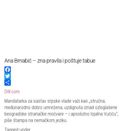
Ana Brnabić – zna pravila i poštuje tabue
Facebook
Twitter
Share
DW.com
Mandatarka za sastav srpske vlade važi kao „stručna,
međunarodno dobro umrežena, uzdignuta iznad ozloglašene
beogradske stranačke močvare – i apsolutno lojalna Vučiću“,
piše štampa na nemačkom jeziku.
Tagged under