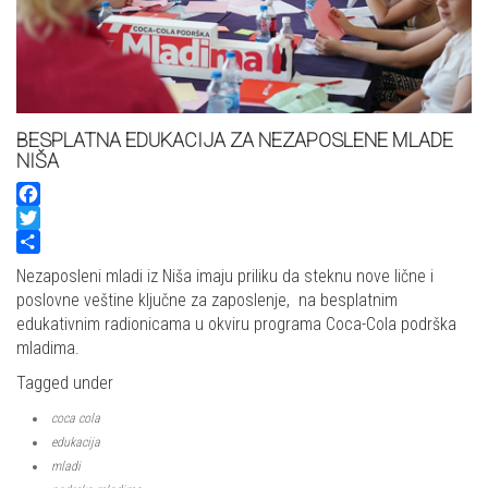
BESPLATNA EDUKACIJA ZA NEZAPOSLENE MLADE
NIŠA
Facebook
Twitter
Share
Nezaposleni mladi iz Niša imaju priliku da steknu nove lične i
poslovne veštine ključne za zaposlenje, na besplatnim
edukativnim radionicama u okviru programa Coca-Cola podrška
mladima.
Tagged under
coca cola
edukacija
mladi