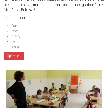
pokretanja i razvoj malog biznisa, najavio je danas gradonačelnik
Niša Darko Bulatović.
Tagged under
help
srbija
donacije
niš
evropa
Opširnije...