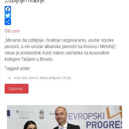
„Ozbiljnije i hrabrije“
Facebook
Twitter
Share
DW.com
„Moramo da ozbiljnije i hrabrije razgovaramo, unutar srpske
javnosti, a oni unutar albanske javnosti na Kosovu i Metohiji“,
rekao je predsednik Vučić nakon sastanka sa kosovskim
kolegom Tačijem u Briselu.
Tagged under
vucic, taci, kosovo, srbija, pregovori, brisel,
Opširnije...