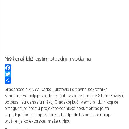
Niš korak bliži čistim otpadnim vodama
Facebook
Twitter
Share
Gradonačelnik Niša Darko Bulatović i državna sekretarka
Ministarstva poljoprivrede i zaštite životne sredine Stana Božović
potpisali su danas u niškoj Gradskoj kući Memorandum koji će
omogućiti pripremu projektno-tehničke dokumentacije za
izgradnju postrojenja za preradu otpadnih voda, i sanaciju i
proširenje kolektorske mreže u Nišu.