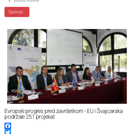
podrska mladima
Opširnije...
Evropski progres pred završetkom - EU i Švajcarska
podržale 251 projekat
Facebook