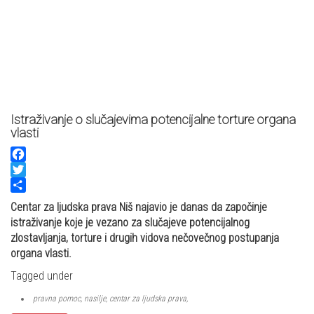
Istraživanje o slučajevima potencijalne torture organa
vlasti
Facebook
Twitter
Share
Centar za ljudska prava Niš najavio je danas da započinje
istraživanje koje je vezano za slučajeve potencijalnog
zlostavljanja, torture i drugih vidova nečovečnog postupanja
organa vlasti.
Tagged under
pravna pomoc, nasilje, centar za ljudska prava,