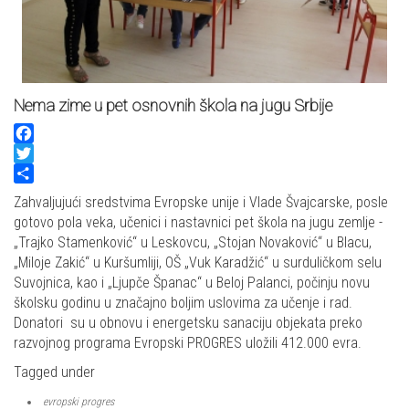
Nema zime u pet osnovnih škola na jugu Srbije
Facebook
Twitter
Share
Zahvaljujući sredstvima Evropske unije i Vlade Švajcarske, posle
gotovo pola veka, učenici i nastavnici pet škola na jugu zemlje -
„Trajko Stamenković“ u Leskovcu, „Stojan Novaković“ u Blacu,
„Miloje Zakić“ u Kuršumliji, OŠ „Vuk Karadžić“ u surduličkom selu
Suvojnica, kao i „Ljupče Španac“ u Beloj Palanci, počinju novu
školsku godinu u značajno boljim uslovima za učenje i rad.
Donatori su u obnovu i energetsku sanaciju objekata preko
razvojnog programa Evropski PROGRES uložili 412.000 evra.
Tagged under
evropski progres