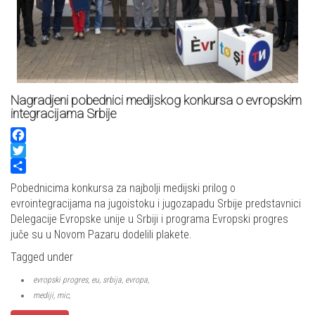
Nagradjeni pobednici medijskog konkursa o evropskim
integracijama Srbije
Facebook
Twitter
Share
Pobednicima konkursa za najbolji medijski prilog o
evrointegracijama na jugoistoku i jugozapadu Srbije predstavnici
Delegacije Evropske unije u Srbiji i programa Evropski progres
juče su u Novom Pazaru dodelili plakete.
Tagged under
evropski progres, eu, srbija, evropa,
mediji, mic,