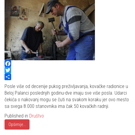
Facebook
Twitter
Share
Posle više od decenije pukog preživljavanja, kovačke radionice u
Beloj Palanci poslednjih godinu-dve imaju sve više posla. Udarci
čekića o nakovanj mogu se čuti na svakom koraku jer ovo mesto
sa svega 8.000 stanovnika ima čak 50 kovačkih radnji.
Published in
Društvo
Opširnije...