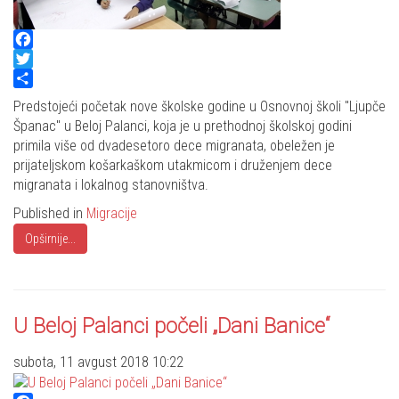
Facebook
Twitter
Share
Predstojeći početak nove školske godine u Osnovnoj školi "Ljupče
Španac" u Beloj Palanci, koja je u prethodnoj školskoj godini
primila više od dvadesetoro dece migranata, obeležen je
prijateljskom košarkaškom utakmicom i druženjem dece
migranata i lokalnog stanovništva.
Published in
Migracije
Opširnije...
U Beloj Palanci počeli „Dani Banice“
subota, 11 avgust 2018 10:22