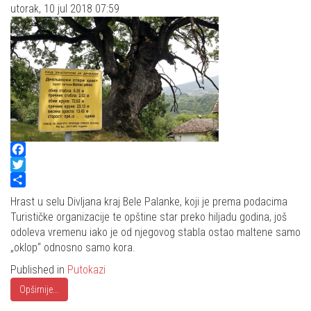
utorak, 10 jul 2018 07:59
Facebook
Twitter
Share
Hrast u selu Divljana kraj Bele Palanke, koji je prema podacima
Turističke organizacije te opštine star preko hiljadu godina, još
odoleva vremenu iako je od njegovog stabla ostao maltene samo
„oklop“ odnosno samo kora.
Published in
Putokazi
Opširnije...