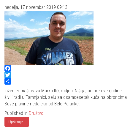
nedelja, 17 novembar 2019 09:13
Facebook
Twitter
Share
Inženjer mašinstva Marko Ilić, rodjeni Nišlija, od pre dve godine
živi i radi u Tamnjanici, selu sa osamdesetak kuća na obroncima
Suve planine nedaleko od Bele Palanke.
Published in
Društvo
Opširnije...