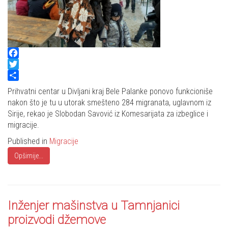
Facebook
Twitter
Share
Prihvatni centar u Divljani kraj Bele Palanke ponovo funkcioniše
nakon što je tu u utorak smešteno 284 migranata, uglavnom iz
Sirije, rekao je Slobodan Savović iz Komesarijata za izbeglice i
migracije.
Published in
Migracije
Opširnije...
Inženjer mašinstva u Tamnjanici
proizvodi džemove