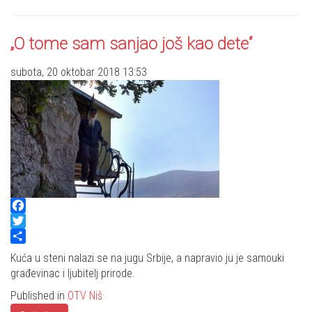
„O tome sam sanjao još kao dete“
subota, 20 oktobar 2018 13:53
Facebook
Twitter
Share
Kuća u steni nalazi se na jugu Srbije, a napravio ju je samouki
građevinac i ljubitelj prirode.
Published in
OTV Niš