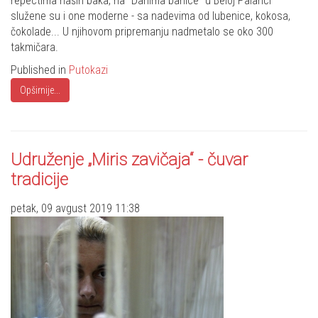
repectima naših baka, na "Danima banice" u Beloj Palanci
služene su i one moderne - sa nadevima od lubenice, kokosa,
čokolade... U njihovom pripremanju nadmetalo se oko 300
takmičara.
Published in
Putokazi
Opširnije...
Udruženje „Miris zavičaja“ - čuvar
tradicije
petak, 09 avgust 2019 11:38