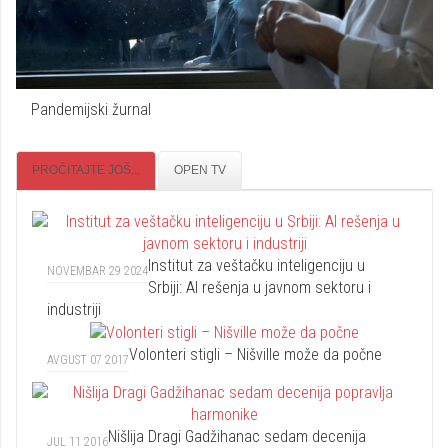
Pandemijski žurnal
PROČITAJTE JOŠ...
OPEN TV
Institut za veštačku inteligenciju u
NOVEMBAR 29 2024
Srbiji: AI rešenja u javnom sektoru i
industriji
Volonteri stigli – Nišville može da počne
AVGUST 07 2017
Nišlija Dragi Gadžihanac sedam decenija
JUL 11 2016