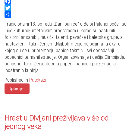
Facebook
Twitter
Share
Tradicionalni 13. po redu „Dani banice“ u Beloj Palanci počeli su
juče kulturno-umetničkim programom u kome su nastupili
folklorni ansambli, muzički talenti, pevačke i baletske grupe, a
nastavljeni takmičenjem „Najbolji medju najboljima“ u okviru
kojeg su se u pripremanju banice takmičili svi dosadašnji
pobednici te manifestacije. Organizovana je i dečija Olimpijada,
odnosno takmičenje dece u pripemi banice i prezentacija
inostranih kuhinja.
Published in
Putokazi
Opširnije...
Hrast u Divljani preživljava više od
jednog veka