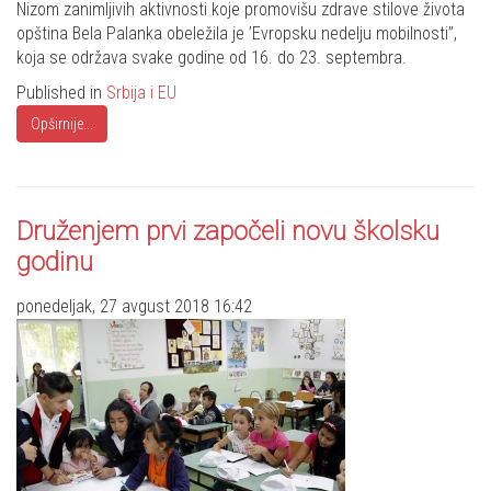
Nizom zanimljivih aktivnosti koje promovišu zdrave stilove života
opština Bela Palanka obeležila je ’Evropsku nedelju mobilnosti’’,
koja se održava svake godine od 16. do 23. septembra.
Published in
Srbija i EU
Opširnije...
Druženjem prvi započeli novu školsku
godinu
ponedeljak, 27 avgust 2018 16:42