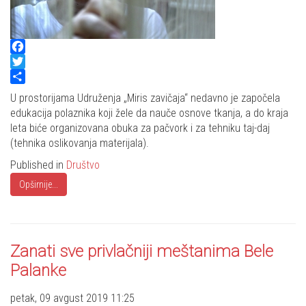
Facebook
Twitter
Share
U prostorijama Udruženja „Miris zavičaja“ nedavno je započela
edukacija polaznika koji žele da nauče osnove tkanja, a do kraja
leta biće organizovana obuka za pačvork i za tehniku taj-daj
(tehnika oslikovanja materijala).
Published in
Društvo
Opširnije...
Zanati sve privlačniji meštanima Bele
Palanke
petak, 09 avgust 2019 11:25