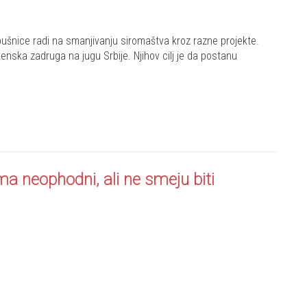
ušnice radi na smanjivanju siromaštva kroz razne projekte.
ženska zadruga na jugu Srbije. Njihov cilj je da postanu
a neophodni, ali ne smeju biti