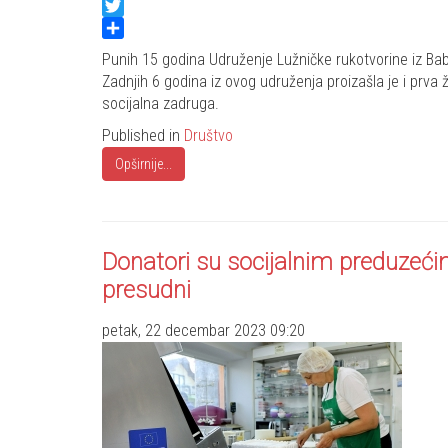
Facebook
Twitter
Share
Punih 15 godina Udruženje Lužničke rukotvorine iz Bab
Zadnjih 6 godina iz ovog udruženja proizašla je i prva 
socijalna zadruga.
Published in
Društvo
Opširnije...
Donatori su socijalnim preduzećim
presudni
petak, 22 decembar 2023 09:20