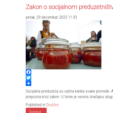
Zakon o socijalnom preduzetništ
petak, 29 decembar 2023 11:33
Facebook
Twitter
Share
Socijalna preduzeća su važna karika svake privrede. Al
prepozna kroz zakon. U tome je veoma značajnu ulogu 
Published in
Društvo
Opširnije...