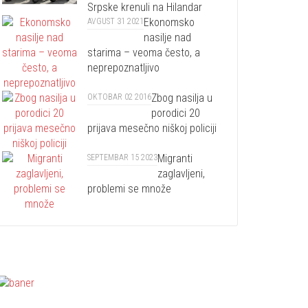
Srpske krenuli na Hilandar
Ekonomsko
AVGUST 31 2021
nasilje nad
starima – veoma često, a
neprepoznatljivo
Zbog nasilja u
OKTOBAR 02 2016
porodici 20
prijava mesečno niškoj policiji
Migranti
SEPTEMBAR 15 2023
zaglavljeni,
problemi se množe