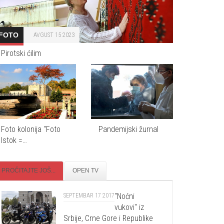
FOTO
AVGUST 15 2023
Pirotski ćilim
Foto kolonija "Foto
Pandemijski žurnal
Istok =…
PROČITAJTE JOŠ...
OPEN TV
"Noćni
SEPTEMBAR 17 2017
vukovi" iz
Srbije, Crne Gore i Republike