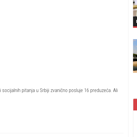
 socijalnih pitanja u Srbiji zvanično posluje 16 preduzeća. Ali