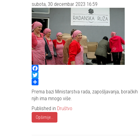
subota, 30 decembar 2023 16:59
Facebook
Twitter
Share
Prema bazi Ministarstva rada, zapošljavanja, boračkih i
njih ima mnogo više.
Published in
Društvo
Opširnije...