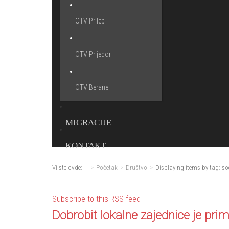
OTV Prilep
OTV Prijedor
OTV Berane
MIGRACIJE
KONTAKT
Vi ste ovde:
Početak
Društvo
Displaying items by tag: so
Subscribe to this RSS feed
Dobrobit lokalne zajednice je pri