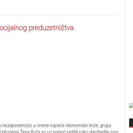
cijalnog preduzetništva
 po nezaposlenosti, u vreme najveće ekonomske krize, grupa
iz Udruženja Žena Ruža su uz pomoć veštih ruku obezbedile svoj