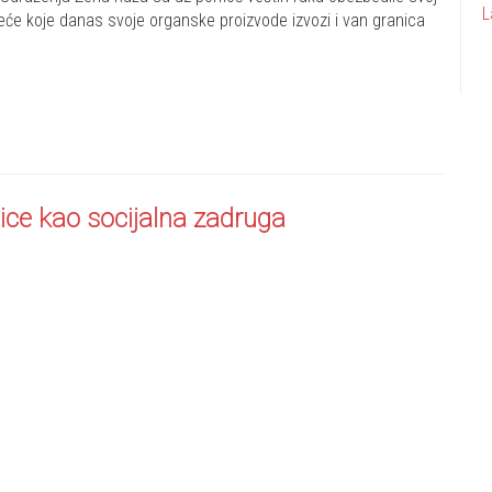
L
eće koje danas svoje organske proizvode izvozi i van granica
ice kao socijalna zadruga