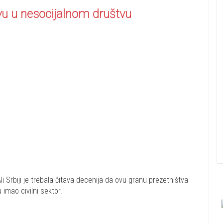
vu u nesocijalnom društvu
i Srbiji je trebala čitava decenija da ovu granu prezetništva
imao civilni sektor.