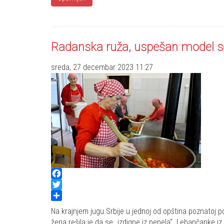
Radanska ruža, uspešan model so
sreda, 27 decembar 2023 11:27
Facebook
Twitter
Share
Na krajnjem jugu Srbije u jednoj od opština poznatoj
žena rešila je da se „izdigne iz pepela“. Lebančanke 