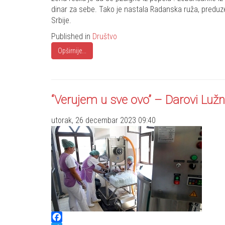
dinar za sebe. Tako je nastala Radanska ruža, preduz
Srbije.
Published in
Društvo
Opširnije...
“Verujem u sve ovo” – Darovi Lužn
utorak, 26 decembar 2023 09:40