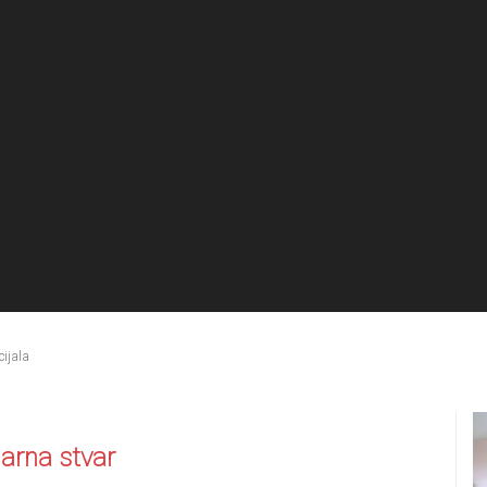
cijala
marna stvar