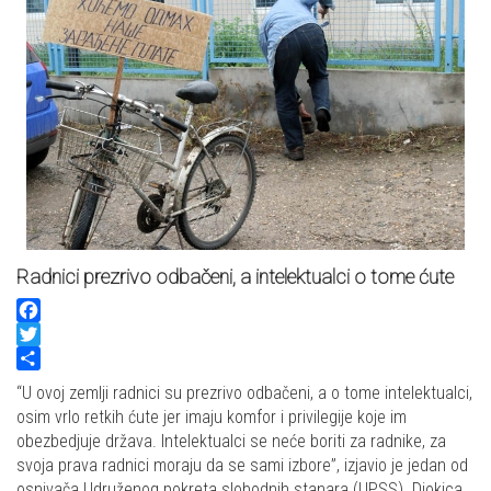
Radnici prezrivo odbačeni, a intelektualci o tome ćute
Facebook
Twitter
Share
“U ovoj zemlji radnici su prezrivo odbačeni, a o tome intelektualci,
osim vrlo retkih ćute jer imaju komfor i privilegije koje im
obezbedjuje država. Intelektualci se neće boriti za radnike, za
svoja prava radnici moraju da se sami izbore”, izjavio je jedan od
osnivača Udruženog pokreta slobodnih stanara (UPSS) Djokica