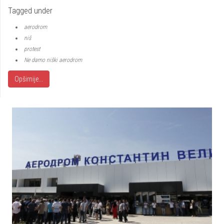
Tagged under
aerodrom
niš
protest
Ne damo niški aerodrom
Opširnije...