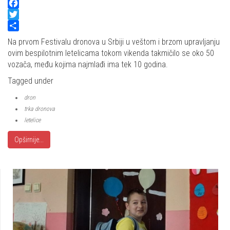
Facebook
Twitter
Share
Na prvom Festivalu dronova u Srbiji u veštom i brzom upravljanju
ovim bespilotnim letelicama tokom vikenda takmičilo se oko 50
vozača, među kojima najmlađi ima tek 10 godina.
Tagged under
dron
trka dronova
letelice
Opširnije...