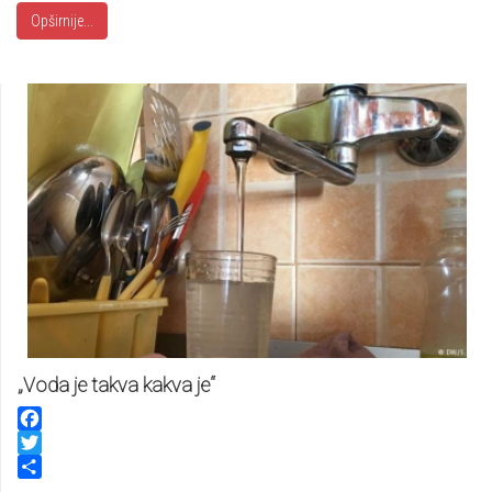
Opširnije...
„Voda je takva kakva je“
Facebook
Twitter
Share