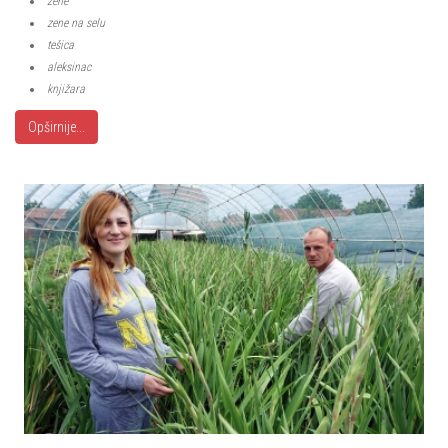
žene
zene na selu
tešica
aleksinac
knjižara
Opširnije...