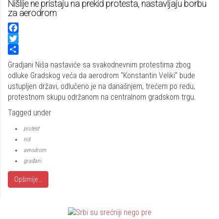
Nišlije ne pristaju na prekid protesta, nastavljaju borbu
za aerodrom
Facebook
Twitter
Share
Gradjani Niša nastaviće sa svakodnevnim protestima zbog
odluke Gradskog veća da aerodrom "Konstantin Veliki" bude
ustupljen državi, odlučeno je na današnjem, trećem po redu,
protestnom skupu održanom na centralnom gradskom trgu.
Tagged under
protest
niš
aerodrom
građani
Opširnije...