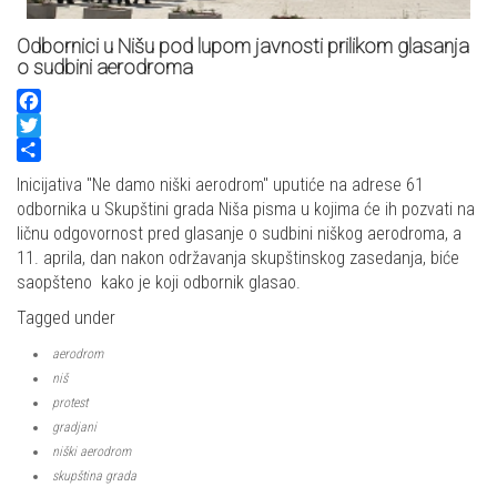
Odbornici u Nišu pod lupom javnosti prilikom glasanja
o sudbini aerodroma
Facebook
Twitter
Share
Inicijativa "Ne damo niški aerodrom" uputiće na adrese 61
odbornika u Skupštini grada Niša pisma u kojima će ih pozvati na
ličnu odgovornost pred glasanje o sudbini niškog aerodroma, a
11. aprila, dan nakon održavanja skupštinskog zasedanja, biće
saopšteno kako je koji odbornik glasao.
Tagged under
aerodrom
niš
protest
gradjani
niški aerodrom
skupština grada