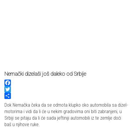
Nemački dizelaši još daleko od Srbije
Facebook
Twitter
Share
Dok Nemačka čeka da se odmota klupko oko automobila sa dizel-
motorima i vidi da li će u nekim gradovima oni biti zabranjeni, u
Srbiji se pitaju da li će sada jeftiniji automobili iz te zemlje doći
baš u njihove ruke.