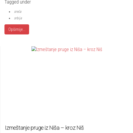
Tagged under
sreća
srbija
Opširnije...
Izmeštanje pruge iz Niša – kroz Niš