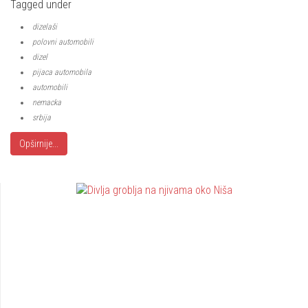
Tagged under
dizelaši
polovni automobili
dizel
pijaca automobila
automobili
nemacka
srbija
Opširnije...