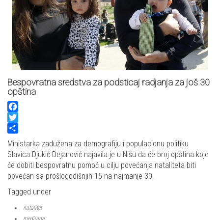
Bespovratna sredstva za podsticaj radjanja za još 30
opština
Facebook
Twitter
Share
Ministarka zadužena za demografiju i populacionu politiku
Slavica Djukić Dejanović najavila je u Nišu da će broj opština koje
će dobiti bespovratnu pomoć u cilju povećanja nataliteta biti
povećan sa prošlogodišnjih 15 na najmanje 30.
Tagged under
natalitet
medijana