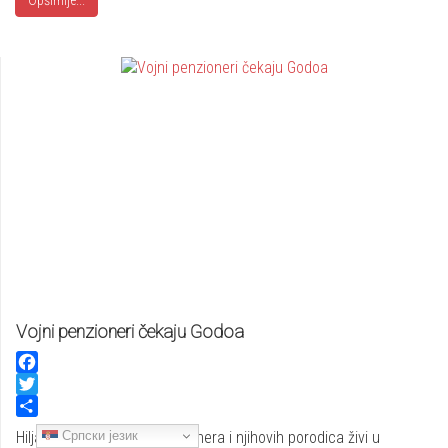
Vojni penzioneri čekaju Godoa
Facebook
Twitter
Share
Српски језик
Hiljade srpskih vojnih penzionera i njihovih porodica živi u