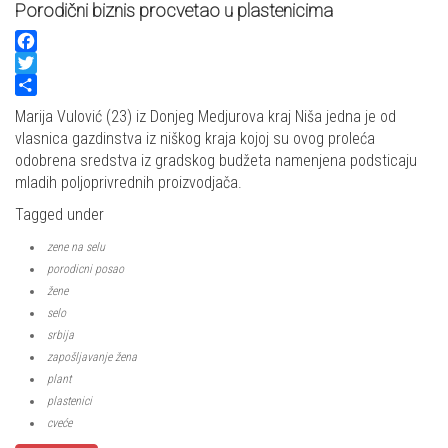
Porodični biznis procvetao u plastenicima
Facebook
Twitter
Share
Marija Vulović (23) iz Donjeg Medjurova kraj Niša jedna je od
vlasnica gazdinstva iz niškog kraja kojoj su ovog proleća
odobrena sredstva iz gradskog budžeta namenjena podsticaju
mladih poljoprivrednih proizvodjača.
Tagged under
zene na selu
porodicni posao
žene
selo
srbija
zapošljavanje žena
plant
plastenici
cveće