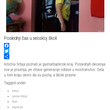
Poslednji čas u seoskoj školi
Facebook
Twitter
Share
Istočna Srbija poznati je gastarbajterski kraj. Poslednjih decenija
sve je praznija, jer čitave generacije odlaze u inostranstvo. Sela
u tom kraju skoro da su pusta, a škole prazne.
Tagged under
srbija
isocna Srbija
Ram
migracije