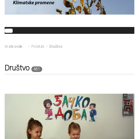
Vi ste ovde:
Početak
Društvo
Društvo
461