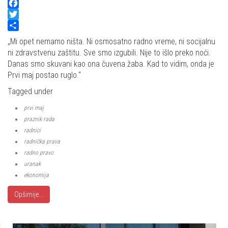
Facebook
Twitter
Share
„Mi opet nemamo ništa. Ni osmosatno radno vreme, ni socijalnu
ni zdravstvenu zaštitu. Sve smo izgubili. Nije to išlo preko noći.
Danas smo skuvani kao ona čuvena žaba. Kad to vidim, onda je
Prvi maj postao ruglo.“
Tagged under
prvi maj
praznik rada
radnici
radnička prava
radno pravo
uranak
ekonomija
Opširnije...