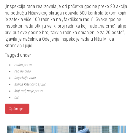
Share
„Inspekcija rada realizovala je od početka godine preko 20 akcija
na području Nišavskog okruga i obavila 500 kontrola tokom kojih
je zatekla više 100 radnika na „faktičkom radu“. Svake godine
inspektori rada otkriju veliki broj radnika koji rade „na crno“, ali je
prvi put ove godine broj takvih radnika smanjen je za 20 odsto“,
izjavila je načelnica Odeljenja inspekcije rada u Nišu Milica
Kitanović Ljujić.
Tagged under
radno pravo
rad na crno
inspekcija rada
Milica Kitanović Ljujić
Moj rad, moje pravo
niš
Opširnije...