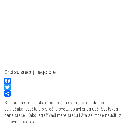
Srbi su srećniji nego pre
Facebook
Twitter
Share
Srbi su na sredini skale po sreći u svetu, to je jedan od
zaključaka Izveštaja o sreći u svetu objavljenog uoči Svetskog
dana sreće. Kako istraživači mere sreću i šta se može naučiti iz
njihovih podataka?