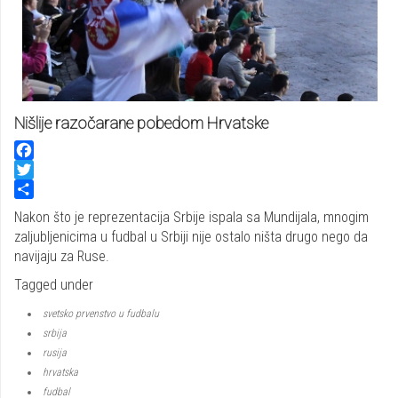
Nišlije razočarane pobedom Hrvatske
Facebook
Twitter
Share
Nakon što je reprezentacija Srbije ispala sa Mundijala, mnogim
zaljubljenicima u fudbal u Srbiji nije ostalo ništa drugo nego da
navijaju za Ruse.
Tagged under
svetsko prvenstvo u fudbalu
srbija
rusija
hrvatska
fudbal