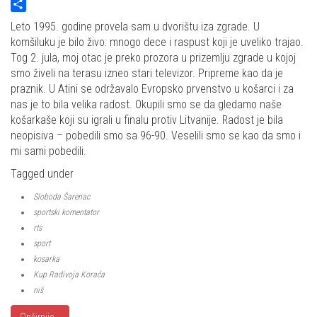
Twitter
Share
Leto 1995. godine provela sam u dvorištu iza zgrade. U
komšiluku je bilo živo: mnogo dece i raspust koji je uveliko trajao.
Tog 2. jula, moj otac je preko prozora u prizemlju zgrade u kojoj
smo živeli na terasu izneo stari televizor. Pripreme kao da je
praznik. U Atini se održavalo Evropsko prvenstvo u košarci i za
nas je to bila velika radost. Okupili smo se da gledamo naše
košarkaše koji su igrali u finalu protiv Litvanije. Radost je bila
neopisiva – pobedili smo sa 96-90. Veselili smo se kao da smo i
mi sami pobedili.
Tagged under
Sloboda Šarenac
sportski komentator
rts
sport
kosarka
Kup Radivoja Koraća
niš
Opširnije...