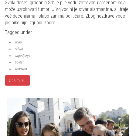
Svaki deseti građanin Srbije pije vodu zatrovanu arsenom koja
može uzrokovati tumor. U Vojvodini je stvar alarmantna, ali traje
već decenijama i slabo zanima političare. Zbog nezdrave vode
još niko nije izgubio izbore.
Tagged under
voda
srbija
zagadjenje
bolest
vodovod
Opširnije...