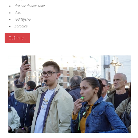
decu ne donose rode
deca
roditeljstvo
porodica
Opširnije...