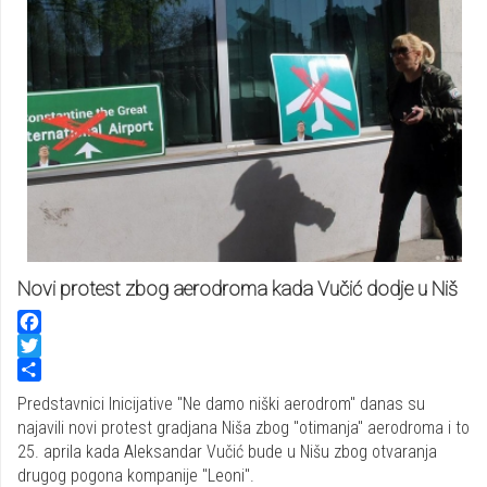
Novi protest zbog aerodroma kada Vučić dodje u Niš
Facebook
Twitter
Share
Predstavnici Inicijative "Ne damo niški aerodrom" danas su
najavili novi protest gradjana Niša zbog "otimanja" aerodroma i to
25. aprila kada Aleksandar Vučić bude u Nišu zbog otvaranja
drugog pogona kompanije "Leoni".