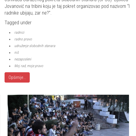
Jovanović na tribini koju je taj pokret organizovao pod nazivom “I
radnike ubijaju, zar ne?”.
Tagged under
radnici
radno pravo
udruženje slobodnih stanara
niš
nezaposleni
Moj rad, moje pravo
Opširnije...