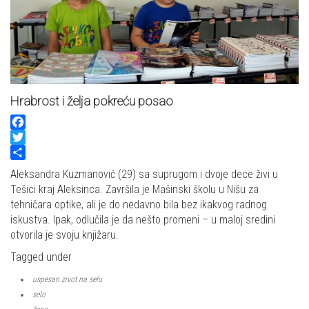
Hrabrost i želja pokreću posao
Facebook
Twitter
Share
Aleksandra Kuzmanović (29) sa suprugom i dvoje dece živi u
Tešici kraj Aleksinca. Završila je Mašinski školu u Nišu za
tehničara optike, ali je do nedavno bila bez ikakvog radnog
iskustva. Ipak, odlučila je da nešto promeni – u maloj sredini
otvorila je svoju knjižaru.
Tagged under
uspesan zivot na selu
selo