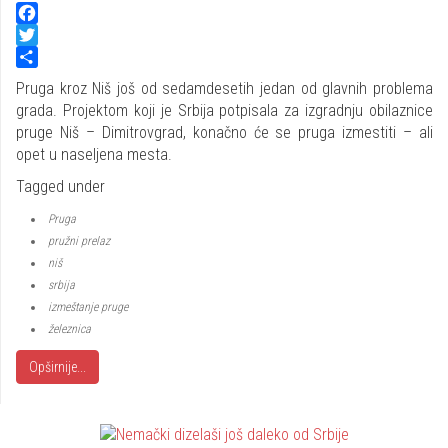
Facebook
Twitter
Share
Pruga kroz Niš još od sedamdesetih jedan od glavnih problema
grada. Projektom koji je Srbija potpisala za izgradnju obilaznice
pruge Niš – Dimitrovgrad, konačno će se pruga izmestiti – ali
opet u naseljena mesta.
Tagged under
Pruga
pružni prelaz
niš
srbija
izmeštanje pruge
železnica
Opširnije...