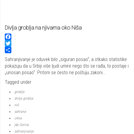
Divlja groblja na njivama oko Niša
Facebook
Twitter
Share
Sahranjivanje je oduvek bilo „siguran posao“, a otkako statistike
pokazuju da u Srbiji više ljudi umire nego što se rađa, to postaje i
„unosan posao“. Pritom se često ne poštuju zakoni…
Tagged under
groblje
divlja groblja
niš
sahrana
crkva
jkp Gorica
sahranjivanje