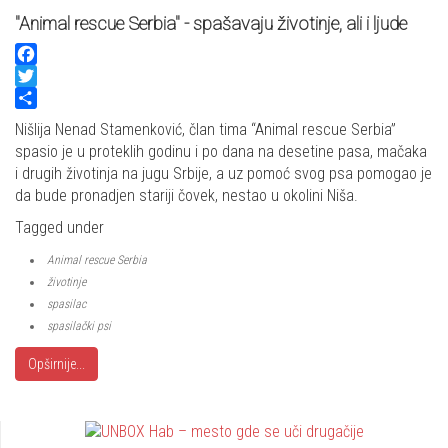
"Animal rescue Serbia" - spašavaju životinje, ali i ljude
Facebook
Twitter
Share
Nišlija Nenad Stamenković, član tima “Animal rescue Serbia”
spasio je u proteklih godinu i po dana na desetine pasa, mačaka
i drugih životinja na jugu Srbije, a uz pomoć svog psa pomogao je
da bude pronadjen stariji čovek, nestao u okolini Niša.
Tagged under
Animal rescue Serbia
životinje
spasilac
spasilački psi
Opširnije...