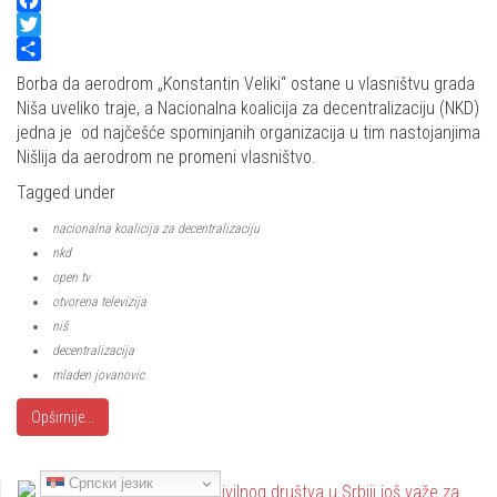
Facebook
Twitter
Share
Borba da aerodrom „Konstantin Veliki“ ostane u vlasništvu grada
Niša uveliko traje, a Nacionalna koalicija za decentralizaciju (NKD)
jedna je od najčešće spominjanih organizacija u tim nastojanjima
Nišlija da aerodrom ne promeni vlasništvo.
Tagged under
nacionalna koalicija za decentralizaciju
nkd
open tv
otvorena televizija
niš
decentralizacija
mladen jovanovic
Opširnije...
Српски језик