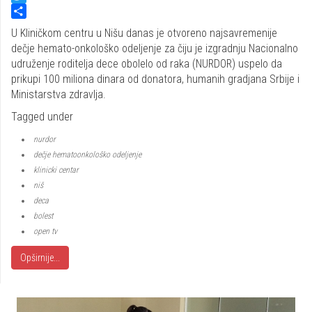
Twitter
Share
U Kliničkom centru u Nišu danas je otvoreno najsavremenije
dečje hemato-onkološko odeljenje za čiju je izgradnju Nacionalno
udruženje roditelja dece obolelo od raka (NURDOR) uspelo da
prikupi 100 miliona dinara od donatora, humanih gradjana Srbije i
Ministarstva zdravlja.
Tagged under
nurdor
dečje hematoonkološko odeljenje
klinicki centar
niš
deca
bolest
open tv
Opširnije...