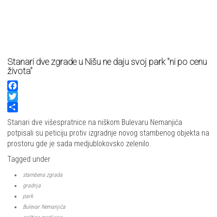
Stanari dve zgrade u Nišu ne daju svoj park "ni po cenu
života"
Facebook
Twitter
Share
Stanari dve višespratnice na niškom Bulevaru Nemanjića
potpisali su peticiju protiv izgradnje novog stambenog objekta na
prostoru gde je sada medjublokovsko zelenilo.
Tagged under
stambena zgrada
gradnja
park
Bulevar Nemanjića