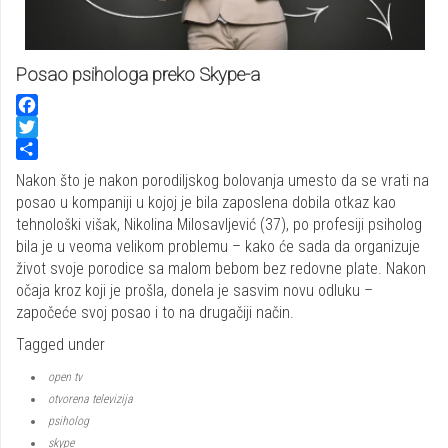
Posao psihologa preko Skype-a
Facebook
Twitter
Share
Nakon što je nakon porodiljskog bolovanja umesto da se vrati na
posao u kompaniji u kojoj je bila zaposlena dobila otkaz kao
tehnološki višak, Nikolina Milosavljević (37), po profesiji psiholog
bila je u veoma velikom problemu – kako će sada da organizuje
život svoje porodice sa malom bebom bez redovne plate. Nakon
očaja kroz koji je prošla, donela je sasvim novu odluku –
započeće svoj posao i to na drugačiji način.
Tagged under
open tv
otvorena televizija
psiholog
skype