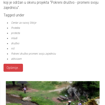
koji je održan u okviru projekta “Pokreni društvo - promeni svoju
zajednicu”.
Tagged under
Centar za razvoj Srbije
Protekta
protecta
mladi
društvo
niš
Pokreni društvo promeni svoju zajednicu
aktivizam
Opširnije...