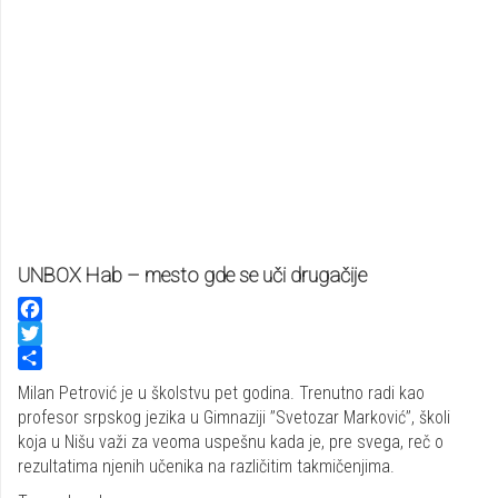
UNBOX Hab – mesto gde se uči drugačije
Facebook
Twitter
Share
Milan Petrović je u školstvu pet godina. Trenutno radi kao
profesor srpskog jezika u Gimnaziji ’’Svetozar Marković’’, školi
koja u Nišu važi za veoma uspešnu kada je, pre svega, reč o
rezultatima njenih učenika na različitim takmičenjima.