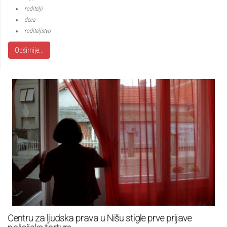
roditelji
deca
roditeljstvo
Opširnije...
Centru za ljudska prava u Nišu stigle prve prijave