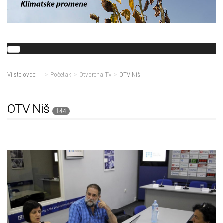
Vi ste ovde:
Početak
Otvorena TV
OTV Niš
OTV Niš
144