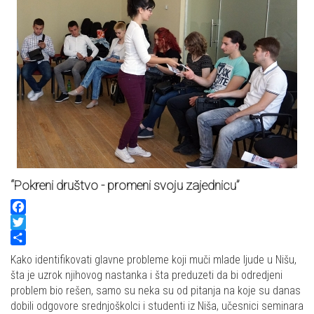
“Pokreni društvo - promeni svoju zajednicu”
Facebook
Twitter
Share
Kako identifikovati glavne probleme koji muči mlade ljude u Nišu,
šta je uzrok njihovog nastanka i šta preduzeti da bi odredjeni
problem bio rešen, samo su neka su od pitanja na koje su danas
dobili odgovore srednjoškolci i studenti iz Niša, učesnici seminara