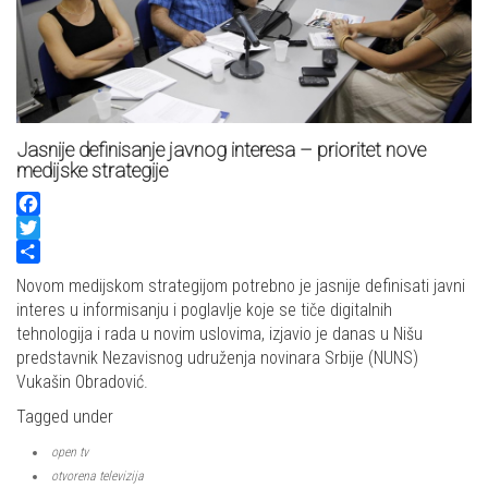
Jasnije definisanje javnog interesa – prioritet nove
medijske strategije
Facebook
Twitter
Share
Novom medijskom strategijom potrebno je jasnije definisati javni
interes u informisanju i poglavlje koje se tiče digitalnih
tehnologija i rada u novim uslovima, izjavio je danas u Nišu
predstavnik Nezavisnog udruženja novinara Srbije (NUNS)
Vukašin Obradović.
Tagged under
open tv
otvorena televizija