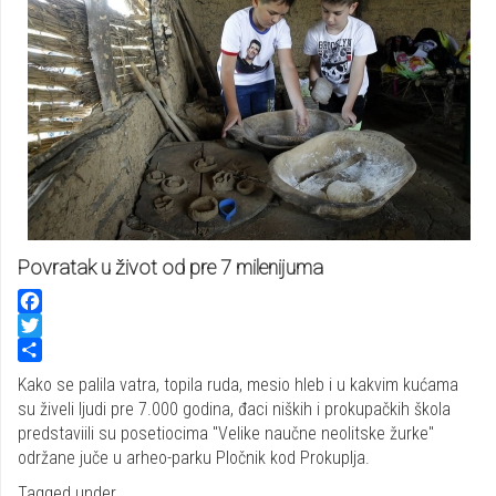
Povratak u život od pre 7 milenijuma
Facebook
Twitter
Share
Kako se palila vatra, topila ruda, mesio hleb i u kakvim kućama
su živeli ljudi pre 7.000 godina, đaci niških i prokupačkih škola
predstaviili su posetiocima "Velike naučne neolitske žurke"
održane juče u arheo-parku Pločnik kod Prokuplja.
Tagged under