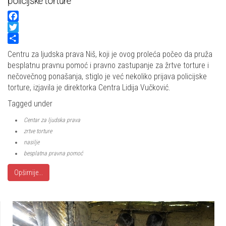
policijske torture
Facebook
Twitter
Share
Centru za ljudska prava Niš, koji je ovog proleća počeo da pruža
besplatnu pravnu pomoć i pravno zastupanje za žrtve torture i
nečovečnog ponašanja, stiglo je već nekoliko prijava policijske
torture, izjavila je direktorka Centra Lidija Vučković.
Tagged under
Centar za ljudska prava
zrtve torture
nasilje
besplatna pravna pomoć
Opširnije...