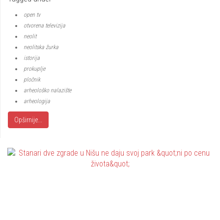
open tv
otvorena televizija
neolit
neolitska žurka
istorija
prokuplje
pločnik
arheološko nalazište
arheologija
Opširnije...