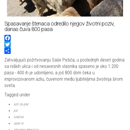
Spasavanje štenaca odredilo njegov životni poziv,
danas čuva 800 pasa
Facebook
Twitter
Share
Zahvaljujući požrtvovanju Saše Pešića, u poslednjih deset godina
sa niških ulica i od nesavesnih vlasnika spaseno je oko 1.200
pasa - 400 ih je udomljeno, a još 800 dom čeka u
improvizovanom azliu, čuvenom među ljubiteljima životinja širom
sveta.
Tagged under
azil za pse
psi
lutalice
open tv
otvorena televizija