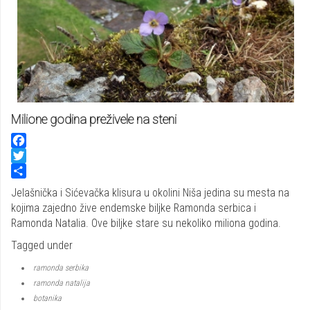
Milione godina preživele na steni
Facebook
Twitter
Share
Jelašnička i Sićevačka klisura u okolini Niša jedina su mesta na
kojima zajedno žive endemske biljke Ramonda serbica i
Ramonda Natalia. Ove biljke stare su nekoliko miliona godina.
Tagged under
ramonda serbika
ramonda natalija
botanika