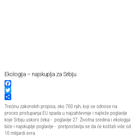
Ekologija – najskuplja za Srbiju
Facebook
Twitter
Share
Trećinu zakonskih propisa, oko 700 njih, koji se odnose na
proces pristupanja EU spada u najzahtevnije i najteže poglavlje
koje Srbiju uskoro čeka - poglavlje 27. Životna sredina i ekologija
biće i najskuplje poglavlje - pretpostavlja se da će koštati više od
10 milijardi evra.