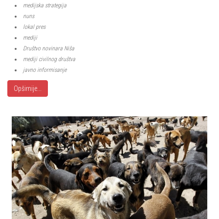
medijska strategija
nuns
lokal pres
mediji
Društvo novinara Niša
mediji civilnog društva
javno informisanje
Opširnije...