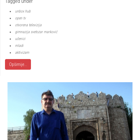
Tagged under
unbox hub
open tv
otvorena televizija
gimnazija svetozar marković
učenici
mladi
aktivizam
Opširnije...