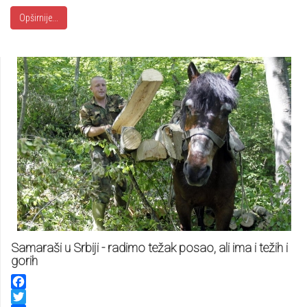
Opširnije...
Samaraši u Srbiji - radimo težak posao, ali ima i težih i
gorih
Facebook