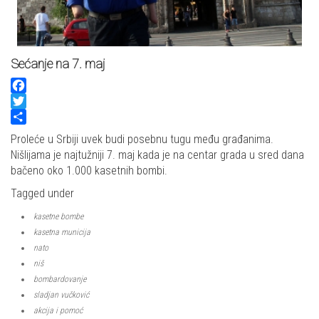
Sećanje na 7. maj
Facebook
Twitter
Share
Proleće u Srbiji uvek budi posebnu tugu među građanima.
Nišlijama je najtužniji 7. maj kada je na centar grada u sred dana
bačeno oko 1.000 kasetnih bombi.
Tagged under
kasetne bombe
kasetna municija
nato
niš
bombardovanje
sladjan vučković
akcija i pomoć