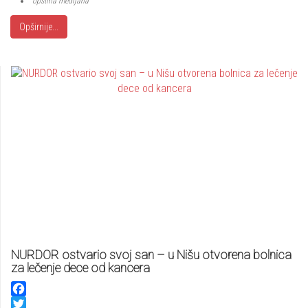
opština medijana
Opširnije...
NURDOR ostvario svoj san – u Nišu otvorena bolnica
za lečenje dece od kancera
Facebook