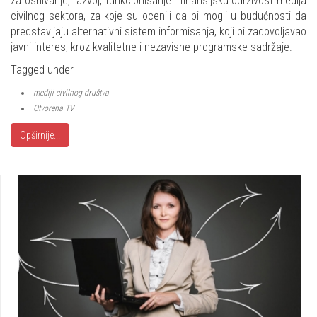
za osnivanje, razvoj, funkcionisanje i finansijsku održivost medija
civilnog sektora, za koje su ocenili da bi mogli u budućnosti da
predstavljaju alternativni sistem informisanja, koji bi zadovoljavao
javni interes, kroz kvalitetne i nezavisne programske sadržaje.
Tagged under
mediji civilnog društva
Otvorena TV
Opširnije...