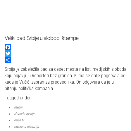
Veliki pad Srbije u slobodi štampe
Facebook
Twitter
Share
Srbija je zabeležila pad za deset mesta na listi medijskih sloboda
koju objavljuju Reporteri bez granica. Klima se dalje pogoršala od
kada je Vučić izabran za predsednika. On odgovara da je u
pitanju politička kampanja.
Tagged under
mediji
sloboda medija
open tv
otvorena televizija