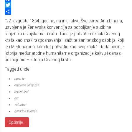
Facebook
Twitter
Share
’’22. avgusta 1864. godine, na inicijativu Švajcarca Anri Dinana,
usvojena je Ženevska konvencija za poboljšanje sudbine
ranjenika u vojskama u ratu. Tada je potvrđen i znak Crvenog
krsta kao znak raspoznavanja i zaštite sanitetskog osoblja, koji
je i Međunarodni komitet prihvatio kao svoj znak.’’ I tada počinje
istorija međunarodne humanitarne organizacije kakvu i danas
poznajemo – istorija Crvenog krsta.
Tagged under
open tv
otvorena televizija
crveni krst
niš
volonteri
narodna kuhinja
Opširnije...