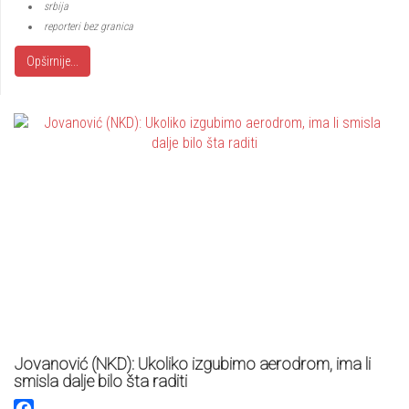
srbija
reporteri bez granica
Opširnije...
Jovanović (NKD): Ukoliko izgubimo aerodrom, ima li
smisla dalje bilo šta raditi