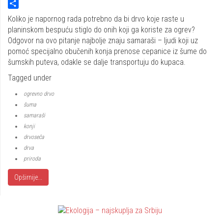
Twitter
Share
Koliko je napornog rada potrebno da bi drvo koje raste u
planinskom bespuću stiglo do onih koji ga koriste za ogrev?
Odgovor na ovo pitanje najbolje znaju samaraši – ljudi koji uz
pomoć specijalno obučenih konja prenose cepanice iz šume do
šumskih puteva, odakle se dalje transportuju do kupaca.
Tagged under
ogrevno drvo
šuma
samaraši
konji
drvoseča
drva
priroda
Opširnije...