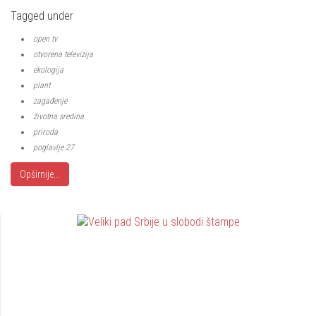
Tagged under
open tv
otvorena televizija
ekologija
plant
zagađenje
životna sredina
priroda
poglavlje 27
Opširnije...