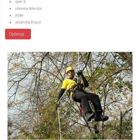
open tv
otvorena televizija
biljke
jelašnička klisura
Opširnije...